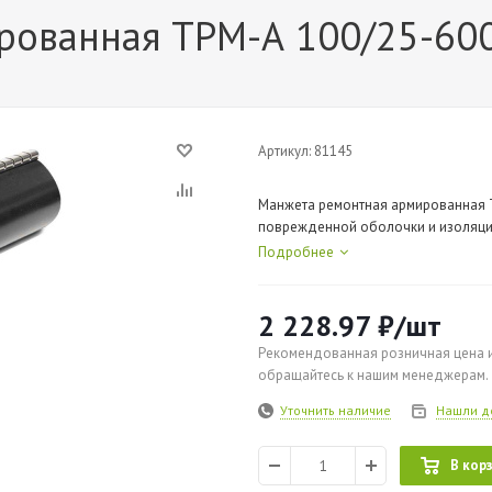
ованная ТРМ-А 100/25-600
Артикул:
81145
Манжета ремонтная армированная 
поврежденной оболочки и изоляции
соединений
Подробнее
2 228.97
₽
/шт
Рекомендованная розничная цена и
обращайтесь к нашим менеджерам.
Уточнить наличие
Нашли д
В кор