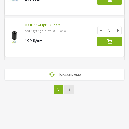
ОКТн 11/4 ГринЭнерго
Артикул
: ge-oktn-011-040
199
₽
/шт
Показать еще
1
2