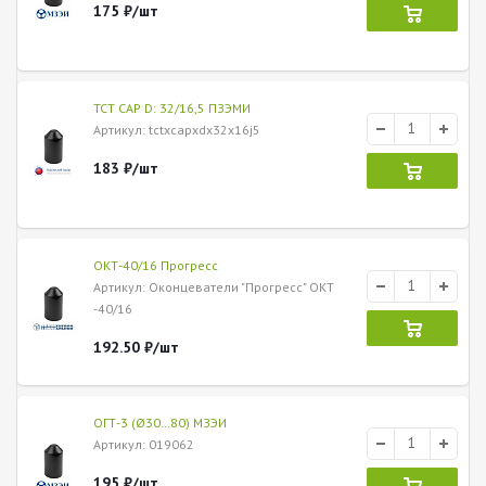
175
₽
/шт
ТСТ CAP D: 32/16,5 ПЗЭМИ
Артикул
: tctxcapxdx32x16j5
183
₽
/шт
ОКТ-40/16 Прогресс
Артикул
: Оконцеватели "Прогресс" ОКТ
-40/16
192.50
₽
/шт
ОГТ-3 (Ø30…80) МЗЭИ
Артикул
: 019062
195
₽
/шт