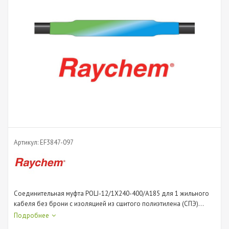
Артикул:
EF3847-097
Соединительная муфта POLJ-12/1X240-400/A185 для 1 жильного
кабеля без брони с изоляцией из сшитого полиэтилена (СПЭ)
внутренней и наружной установки на номинальное напряжение
Подробнее
до 10 кВ сечением 240; 300; 400 с болтовыми соеденителями