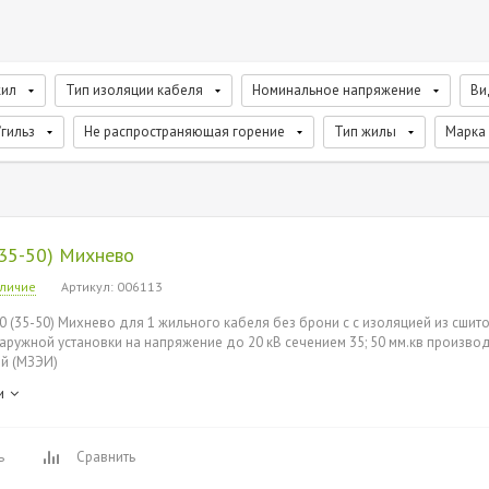
жил
Тип изоляции кабеля
Номинальное напряжение
Ви
гильз
Не распространяющая горение
Тип жилы
Марка
35-50) Михнево
аличие
Артикул
: 006113
0 (35-50) Михнево для 1 жильного кабеля без брони с с изоляцией из сшит
наружной установки на напряжение до 20 кВ сечением 35; 50 мм.кв произв
й (МЗЭИ)
и
ь
Сравнить