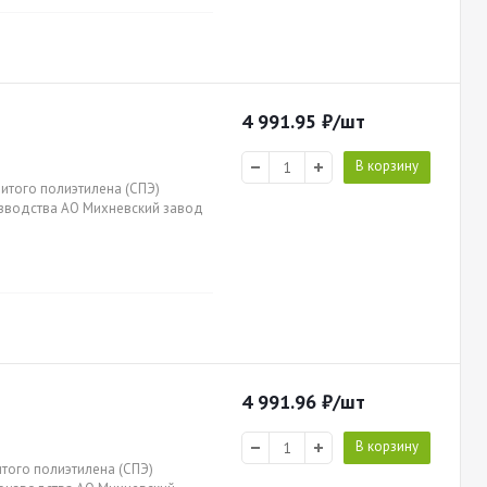
4 991.95
₽
/шт
В корзину
шитого полиэтилена (СПЭ)
оизводства АО Михневский завод
4 991.96
₽
/шт
В корзину
итого полиэтилена (СПЭ)