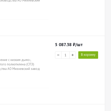
производства АО Михневский
5 087.38
₽
/шт
В корзину
ение с низким дымо-,
итого полиэтилена (СПЭ)
одства АО Михневский завод