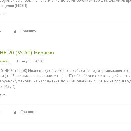
наружной установки на напряжение до 20 кВ сечением 150; 185; 240 мм.кв 
изделий (МЗЭИ)
и
ь
Сравнить
HF-20 (35-50) Михнево
аличие
Артикул
: 004308
LS-HF-20 (35-50) Михнево для 1 жильного кабеля не поддерживающего гор
 (нг-LS), не выделющий галогены (нг-HF) с без брони с с изоляцией из сш
наружной установки на напряжение до 20 кВ сечением 35; 50 мм.кв произв
й (МЗЭИ)
и
ь
Сравнить