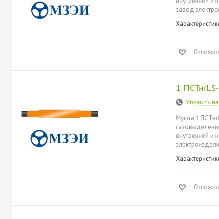
внутренней и 
завод электро
Характеристик
Отложит
1 ПСТнгLS-
Уточнить н
Муфта 1 ПСТнг
газовыделением
внутренней и 
электроиздели
Характеристик
Отложит