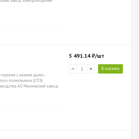
вский завод электроизделий
5 491.14
₽
/шт
В корзину
горение с низким дымо-,
итого полиэтилена (СПЭ)
оизводства АО Михневский завод