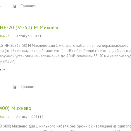
ь
Сравнить
-HF-20 (35-50) М Михнево
аличие
Артикул
: 004316
LS-HF-20 (35-50) М Михнево для 1 жильного кабеля не поддерживающего г
 (нг-LS), не выделющий галогены (нг-HF) с без брони с с изоляцией из сш
наружной установки на напряжение до 20 кВ сечением 35; 50 мм.кв произв
й (МЗЭИ)
и
ь
Сравнить
(400) Михнево
аличие
Артикул
: 006117
0 (400) Михнево для 1 жильного кабеля без брони с с изоляцией из сшитого