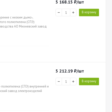
5 168.15
₽
/шт
В корзину
рение с низким дымо-,
итого полиэтилена (СПЭ)
оизводства АО Михневский завод
5 212.19
₽
/шт
В корзину
 полиэтилена (СПЭ) внутренней и
вский завод электроизделий