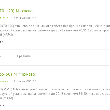
(70-120) Михнево
аличие
Артикул
: 006114
0 (70-120) Михнево для 1 жильного кабеля без брони с с изоляцией из сши
наружной установки на напряжение до 20 кВ сечением 70; 95; 120 мм.кв пр
й (МЗЭИ)
и
ь
Сравнить
(35-50) М Михнево
аличие
Артикул
: 006121
0 (35-50) М Михнево для 1 жильного кабеля без брони с с изоляцией из сш
наружной установки на напряжение до 20 кВ сечением 35; 50 мм.кв произв
й (МЗЭИ)
и