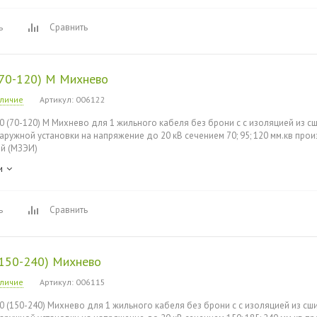
ь
Сравнить
(70-120) М Михнево
аличие
Артикул
: 006122
0 (70-120) М Михнево для 1 жильного кабеля без брони с с изоляцией из с
наружной установки на напряжение до 20 кВ сечением 70; 95; 120 мм.кв пр
й (МЗЭИ)
и
ь
Сравнить
(150-240) Михнево
аличие
Артикул
: 006115
0 (150-240) Михнево для 1 жильного кабеля без брони с с изоляцией из сш