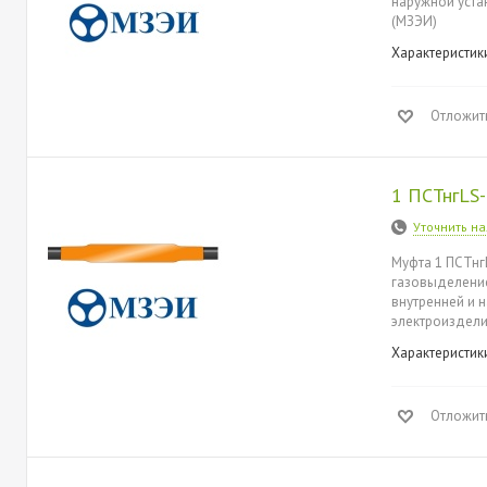
наружной уста
(МЗЭИ)
Характеристик
Отложит
1 ПСТнгLS
Уточнить н
Муфта 1 ПСТнг
газовыделением
внутренней и 
электроиздели
Характеристик
Отложит