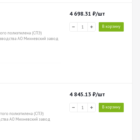
4 698.31
₽
/шт
В корзину
того полиэтилена (СПЭ)
оизводства АО Михневский завод
4 845.13
₽
/шт
В корзину
итого полиэтилена (СПЭ)
одства АО Михневский завод