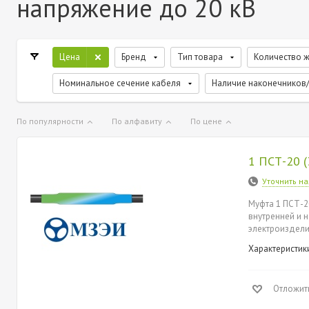
напряжение до 20 кВ
Цена
Бренд
Тип товара
Количество 
Номинальное сечение кабеля
Наличие наконечников/
По популярности
По алфавиту
По цене
1 ПСТ-20 (
Уточнить н
Муфта 1 ПСТ-2
внутренней и 
электроиздели
Характеристик
Отложит