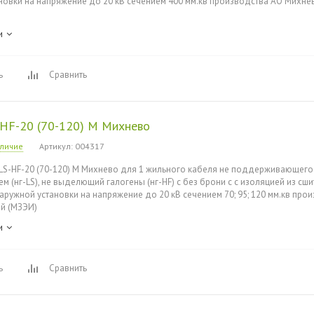
новки на напряжение до 20 кВ сечением 400 мм.кв производства АО Михне
и
ь
Сравнить
-HF-20 (70-120) М Михнево
аличие
Артикул
: 004317
LS-HF-20 (70-120) М Михнево для 1 жильного кабеля не поддерживающего 
 (нг-LS), не выделющий галогены (нг-HF) с без брони с с изоляцией из сш
наружной установки на напряжение до 20 кВ сечением 70; 95; 120 мм.кв пр
й (МЗЭИ)
и
ь
Сравнить