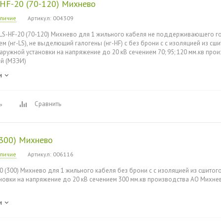
-HF-20 (70-120) Михнево
аличие
Артикул
: 004309
LS-HF-20 (70-120) Михнево для 1 жильного кабеля не поддерживающего го
 (нг-LS), не выделющий галогены (нг-HF) с без брони с с изоляцией из сш
наружной установки на напряжение до 20 кВ сечением 70; 95; 120 мм.кв пр
й (МЗЭИ)
и
ь
Сравнить
(300) Михнево
аличие
Артикул
: 006116
0 (300) Михнево для 1 жильного кабеля без брони с с изоляцией из сшитого
новки на напряжение до 20 кВ сечением 300 мм.кв производства АО Михне
и