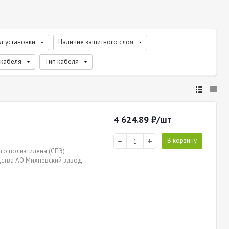
д установки
Наличие защитного слоя
 кабеля
Тип кабеля
4 624.89
₽
/шт
В корзину
ого полиэтилена (СПЭ)
одства АО Михневский завод