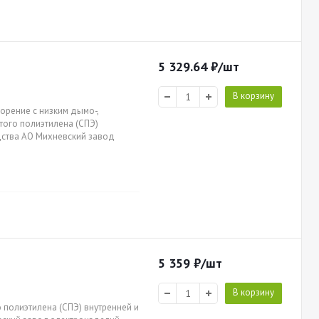
5 329.64
₽
/шт
В корзину
орение с низким дымо-,
итого полиэтилена (СПЭ)
одства АО Михневский завод
5 359
₽
/шт
В корзину
 полиэтилена (СПЭ) внутренней и