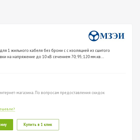
для 1 жильного кабеля без брони с с изоляцией из сшитого
ки на напряжение до 10 кВ сечением 70; 95; 120 мм.кв
д электроизделий (МЗЭИ)
нтернет-магазина. По вопросам предоставления скидок
ешевле?
зину
Купить в 1 клик