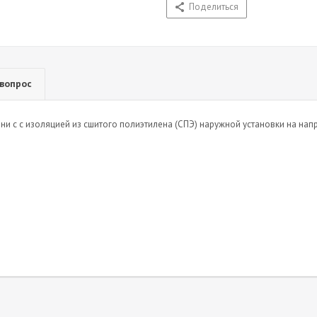
Поделиться
 вопрос
и с с изоляцией из сшитого полиэтилена (СПЭ) наружной установки на напр