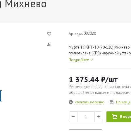
) Михнево
Артикул:
002020
Муфта 1 ПКНТ-10 (70-120) Михнево 
полиэтилена (СПЭ) наружной установ
производства АО Михневский заво
Подробнее
1 375.44
₽
/шт
Рекомендованная розничная цена и
обращайтесь к нашим менеджерам.
Уточнить наличие
Нашли д
В кор